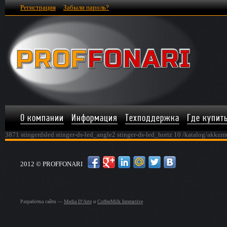
Регистрация
Забыли пароль?
О компании
Информация
Техподдержка
Где купит
3871 stingerdsled stinger-ds-led_angle2 stinger-ds-led_horiz 10 /katalog/akk
2012 © PROFFONARI
Разработка сайта —
Media D’Arte
и
CoffeeMilk Interactive