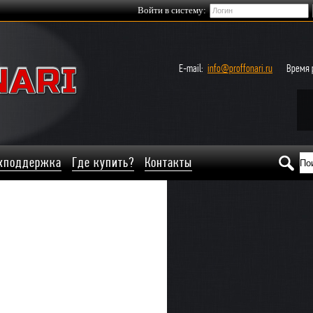
Войти в систему:
E-mail:
info@proffonari.ru
Время р
хподдержка
Где купить?
Контакты