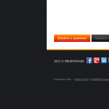
Добавить к сравнению
Сравнить (
2012 © PROFFONARI
Разработка сайта —
Media D’Arte
и
CoffeeMilk Interac