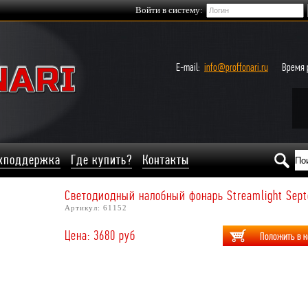
Войти в систему:
E-mail:
info@proffonari.ru
Время р
хподдержка
Где купить?
Контакты
Светодиодный налобный фонарь Streamlight Sept
Артикул: 61152
Цена: 3680 руб