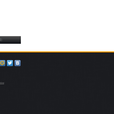
0)
tive