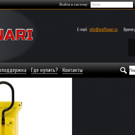
Войти в систему:
E-mail:
info@proffonari.ru
Время р
хподдержка
Где купить?
Контакты