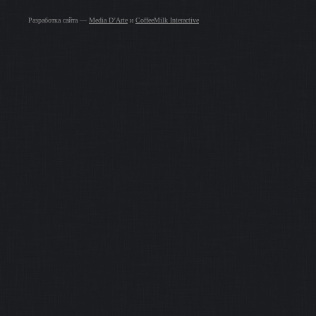
Разработка сайта —
Media D’Arte
и
CoffeeMilk Interactive