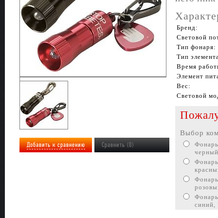
Характе
Бренд:
Световой по
Тип фонаря:
Тип элемент
Время работ
Элемент пит
Вес:
Световой мо
Пожалу
Выбор ком
Добавить к сравнению
Сравнить (0)
Фонарь
черный
Фонарь
красны
Фонарь
розовы
Фонарь
синий,