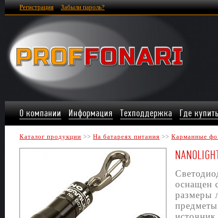
Регистрация
Забыли пароль?
О компании
Информация
Техподдержка
Где купит
Каталог продукции
>>
На батареях питания
>>
Карманные фо
NANOLIGH
Светодио
оснащен 
размеры 
предметы 
источник 