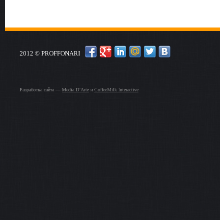
2012 © PROFFONARI
Разработка сайта —
Media D’Arte
и
CoffeeMilk Interactive