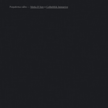
Разработка сайта —
Media D’Arte
и
CoffeeMilk Interactive