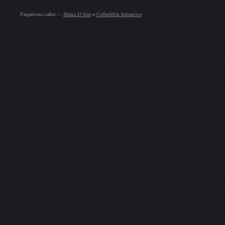
Разработка сайта —
Media D’Arte
и
CoffeeMilk Interactive