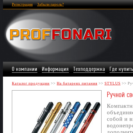
Регистрация
Забыли пароль?
О компании
Информация
Техподдержка
Где купит
Каталог продукции
>>
На батареях питания
>>
STYLUS
>> Ру
Ручной с
Компактн
объединяе
собой и в
водонепр
дополнит