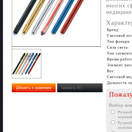
многих сф
медицине
Характе
Бренд:
Световой по
Тип фонаря:
Сила света:
Тип элемент
Время работ
Элемент пит
Вес:
Световой мо
Дальность л
Добавить к сравнению
Сравнить (0)
Пожалу
Выбор ком
Ручной
черный
Ручной
золоти