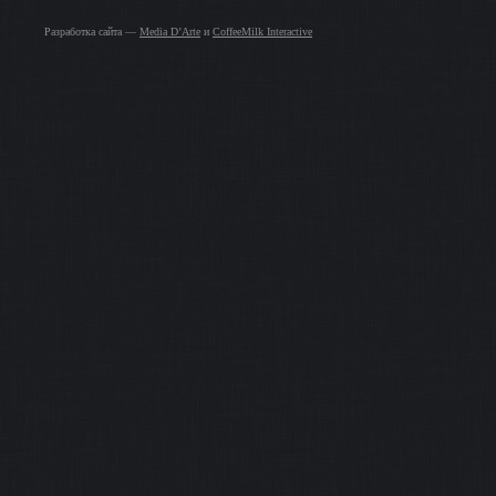
Разработка сайта —
Media D’Arte
и
CoffeeMilk Interactive