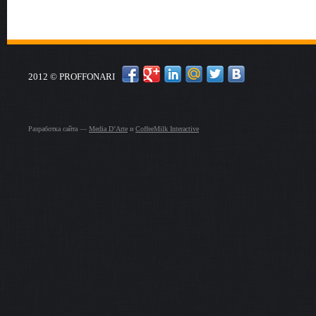
2012 © PROFFONARI
Разработка сайта —
Media D’Arte
и
CoffeeMilk Interactive