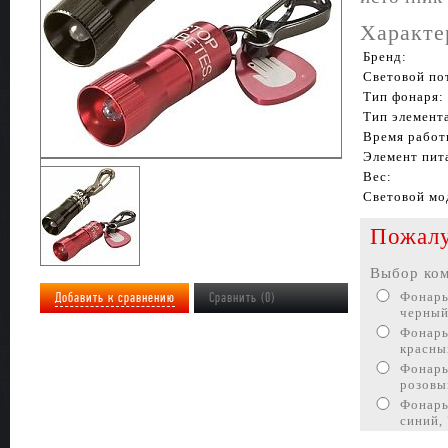
Характе
Бренд:
Световой по
Тип фонаря:
Тип элемент
Время работ
Элемент пит
Вес:
Световой мо
Пожалу
Выбор ком
Добавить к сравнению
Сравнить (0)
Фонарь
черный
Фонарь
красны
Фонарь
розовы
Фонарь
синий,