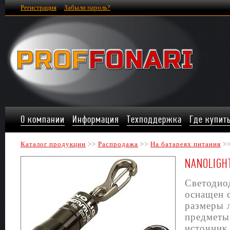
Регистрация
Забыли пароль?
О компании
Информация
Техподдержка
Где купит
Каталог продукции
>>
Распродажа
>>
На батареях питания
>
NANOLIGH
Светодио
оснащен 
размеры 
предметы 
источник 