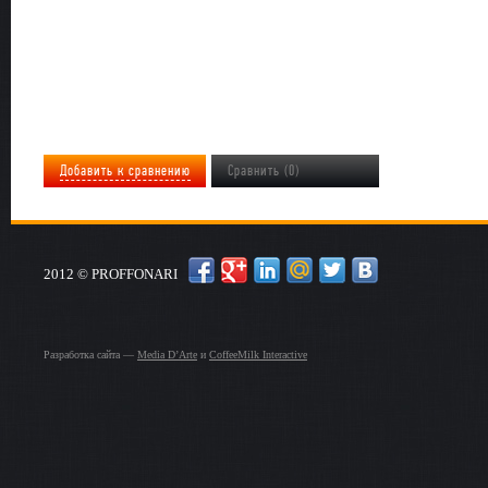
Добавить к сравнению
Сравнить (0)
2012 © PROFFONARI
Разработка сайта —
Media D’Arte
и
CoffeeMilk Interactive