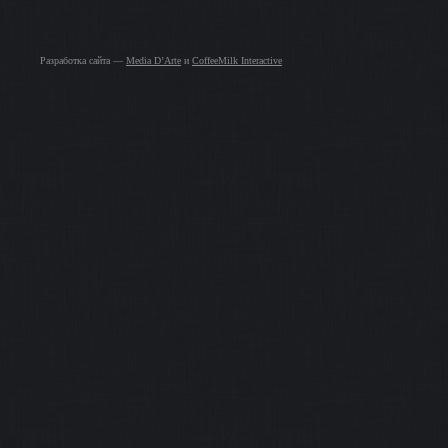
Разработка сайта —
Media D’Arte
и
CoffeeMilk Interactive