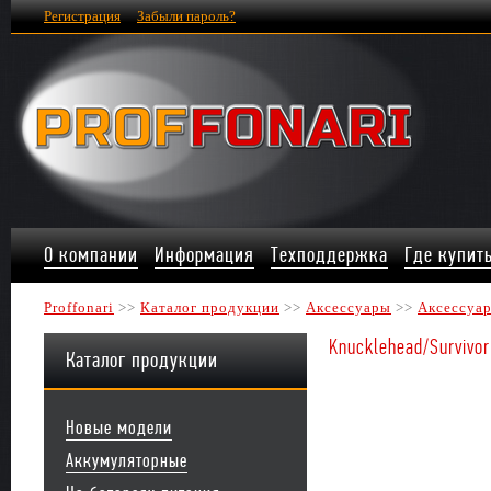
Регистрация
Забыли пароль?
О компании
Информация
Техподдержка
Где купит
Proffonari
>>
Каталог продукции
>>
Аксессуары
>>
Аксессуар
Knucklehead/Survivor
Каталог продукции
Новые модели
Аккумуляторные