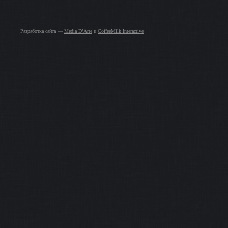
Разработка сайта —
Media D’Arte
и
CoffeeMilk Interactive