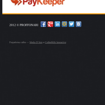
2012 © PROFFONARI
Разработка сайта —
Media D’Arte
и
CoffeeMilk Interactive