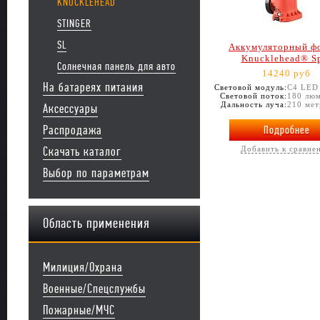
KNUCKLEHEAD
STINGER
SL
Аккумуляторный ф
Knucklehead® S
Солнечная панель для авто
14240 руб
На батареях питания
Световой модуль:
С4 LED
Световой поток:
180 лю
Дальность луча:
210 мет
Аксессуары
Распродажа
Подробнее
Скачать каталог
Добавить к сравне
Выбор по параметрам
Область применения
Милиция/Охрана
Военные/Спецслужбы
Пожарные/МЧС