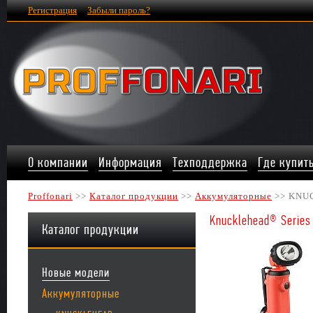
Регистрация
Забыли пароль?
О компании
Информация
Техподдержка
Где купит
Proffonari
>>
Каталог продукции
>>
Аккумуляторные
>> KNU
Knucklehead® Series
Каталог продукции
Новые модели
Аккумуляторные